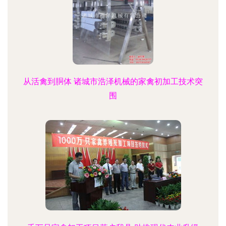
从活禽到胴体 诸城市浩泽机械的家禽初加工技术突
围