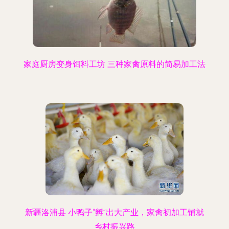
家庭厨房变身饵料工坊 三种家禽原料的简易加工法
新疆洛浦县 小鸭子“孵”出大产业，家禽初加工铺就
乡村振兴路