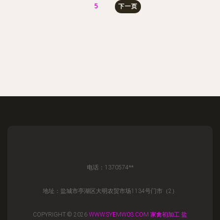
5
下一页
电话：1370574**
地址：盐城市亭湖区大明农贸市场1134号门市（2）
COPYRIGHT © 2026
WWW.SYEMW03.COM
家禽初加工
盐